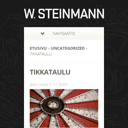
NAVIGAATIO
ETUSIVU
»
UNCATEGORIZED
»
TIKKATAULU
TIKKATAULU
Atte Linna
5.11.2009