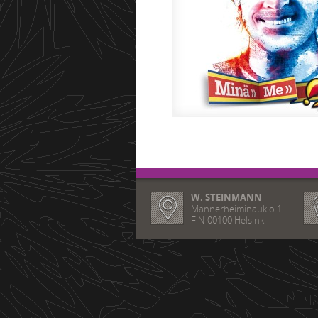
W. STEINMANN
Mannerheiminaukio 1
FIN-00100 Helsinki