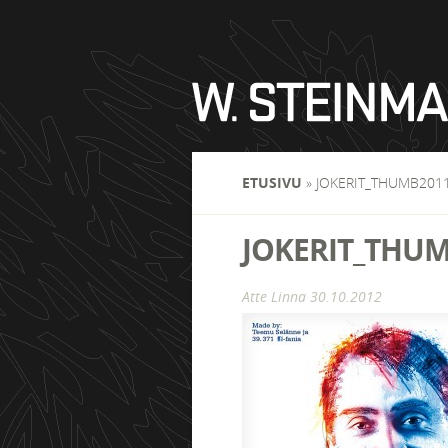
ETUSIVU
»
JOKERIT_THUMB201
JOKERIT_THUM
Atte Linna
30.10.2012