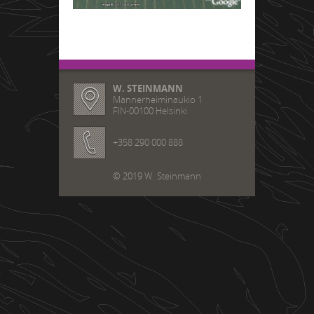
W. STEINMANN
Mannerheiminaukio 1
FIN-00100 Helsinki
+358 290 000 888
© 2019 W. Steinmann