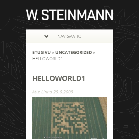
NAVIGAATIO
ETUSIVU
»
UNCATEGORIZED
»
HELLOWORLD1
HELLOWORLD1
Atte Linna
29.6.2009