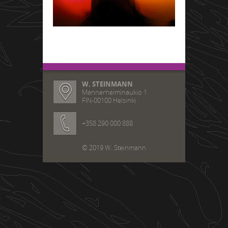
W. STEINMANN
Mannerheiminaukio 1
FIN-00100 Helsinki
+358 290 000 888
© 2019 W. Steinmann